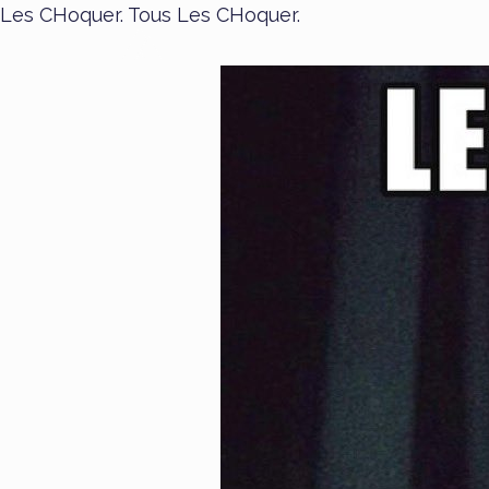
Aller
Les CHoquer. Tous Les CHoquer.
Yes We Khan
au
contenu